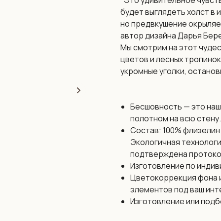
"Это удивительное чувств
будет выглядеть холст в 
но предвкушение окрыляет
автор дизайна Дарья Бер
Мы смотрим на этот чудес
цветов и лесных тропинок
укромные уголки, останов
Бесшовность — это наш
полотном на всю стену.
Состав: 100% флизелин 
Экологичная технологи
подтверждена протоко
Изготовление по индив
Цветокоррекция фона и
элементов под ваш инт
Изготовление или подб