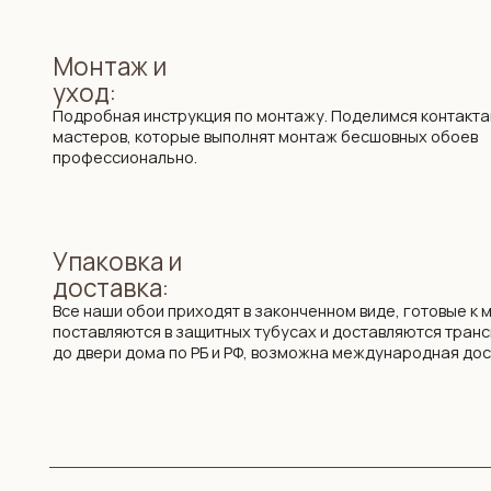
Все наши обои приходят в законченном виде, готовые к монтажу
поставляются в защитных тубусах и доставляются транспортно
до двери дома по РБ и РФ, возможна международная доставка.
+375 29 719 8
ООО «Фабрика Винни» УНП 193645371
Адрес: 220 030, Республика Бел
ул. Интернациональная 11А, оф.