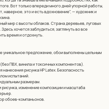
о, когда ты знаешь в мельчайших подробностях, как
итоге. Вот только впереди много дней упорной работы,
, наверное, это и есть вдохновение", — художник и
езина.
ный мир с высоты облаков. Страна деревьев, луговых
. Здесь хочется заблудиться, заглянуть во все
ить время и отдохнуть.
е уникальное предложение, обои выполнены цельным
(без ПВХ, винила и токсичных компонентов).
я нанесения рисунка HP Latex. Безопасность
лом испытаний.
идуальным размерам.
 рисунка, изменение композиции и масштаба
ерьер.
ор обоев-компаньонов.