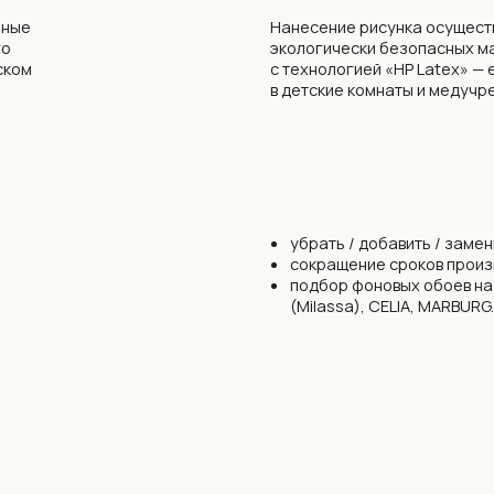
убрать / добавить / заменить элементы
сокращение сроков производства
подбор фоновых обоев на соседние стен
(Milassa), CELIA, MARBURG.
Обои устойчивы к выцветанию. Можно прот
влажной губкой без агрессивных моющих с