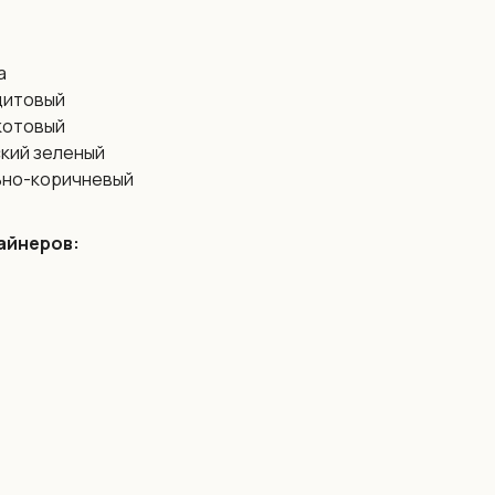
а
цитовый
котовый
кий зеленый
ьно-коричневый
айнеров:
ожение которое
видимых швов. Обои