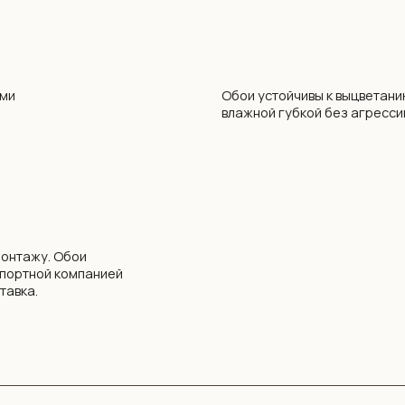
. Обои
й компанией
0 88
zakaz@vinni.by
арусь, Минск,
Интернет-магазин зарегистрирован
 27
в Торговом реестре РБ от 13.11.2025
№761430
Свидетельство о государственной регистрации
№ 193 645 371 от 07.09.2022 выдано Минским
горисполкомом