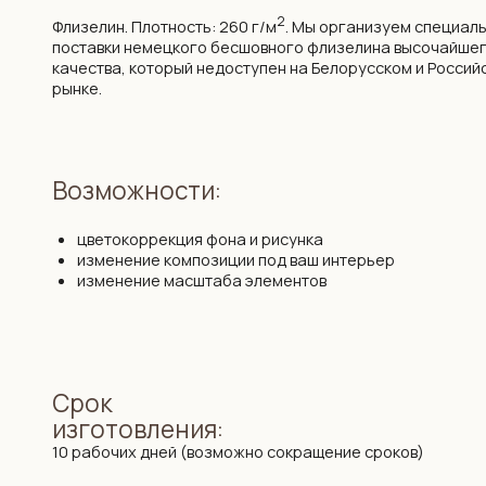
цветокоррекция фона и рисунка
изменение композиции под ваш интерьер
изменение масштаба элементов
Срок
изготовления:
10 рабочих дней (возможно сокращение сроков)
Монтаж и
уход:
Подробная инструкция по монтажу. Поделимся контактами
мастеров, которые выполнят монтаж бесшовных обоев
профессионально.
Упаковка и
доставка: