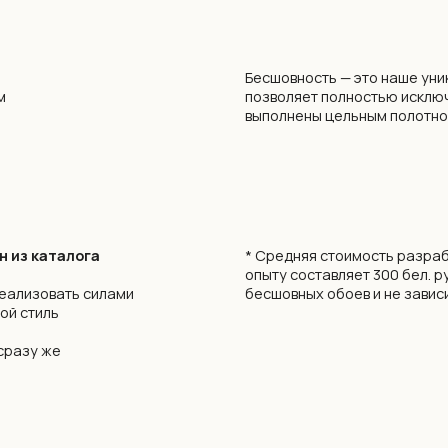
аталога
* Средняя стоимость разработки дизайна 
опыту составляет 300 бел. руб. / 8300 рос. р
вать силами
бесшовных обоев и не зависит от размеров 
ь
е
Нанесение рисунка осуществляется с испо
экологически безопасных материалов на 
с технологией «HP Latex» — единственные 
в детские комнаты и медучреждения.