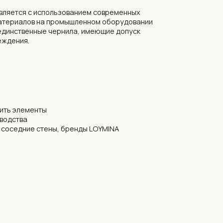
ы, бренды LOYMINA
ирать
редств.