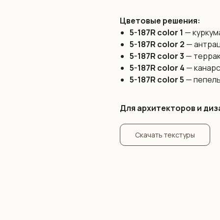
Цветовые решения:
5-187R color 1
— куркум
5-187R color 2
— антра
5-187R color 3
— терра
5-187R color 4
— канарс
5-187R color 5
— пепел
Для архитекторов и диз
Скачать текстуры
Бесшовность — это наше уникальное предл
позволяет полностью исключить проблему 
выполнены цельным полотном на всю стену.