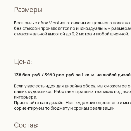
Цена:
138 бел. руб. / 3990 рос. руб. за 1 кв. м. на любой дизайн из к
Если у вас есть идея для дизайна обоев, мы сможем ее реализо
наших художников. Работаем в разных техниках под любой стил
интерьера.
Присылайте ваш дизайн! Наш художник оценит его и мы сразу ж
сориентируем по бюджету и срокам реализации.
Состав:
2
Флизелин. Плотность: 260 г/м
. Мы организуем специальные
поставки немецкого бесшовного флизелина высочайшего
качества, который недоступен на Белорусском и Российском
рынке.
Возможности: