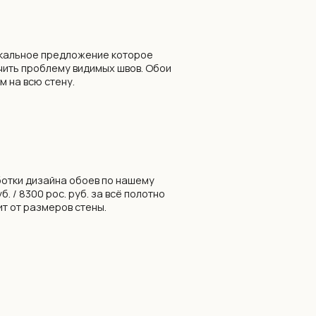
обоев по нашему
уб. за всё полотно
стены.
льзованием современных
промышленном оборудовании
чернила, имеющие допуск