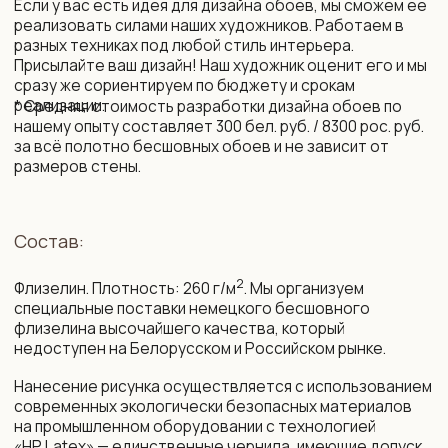
Монтаж и уход:
Подробная инструкция по монтажу. Поделимся
контактами мастеров, которые выполнят монтаж
бесшовных обоев профессионально.
Обои устойчивы к выцветанию. Можно протирать
влажной губкой без агрессивных моющих средств.
Упаковка и доставка:
Все наши обои приходят в законченном виде, готовые
к монтажу. Обои поставляются в защитных тубусах
и доставляются транспортной компанией до двери
дома по РБ и РФ, возможна международная доставка.