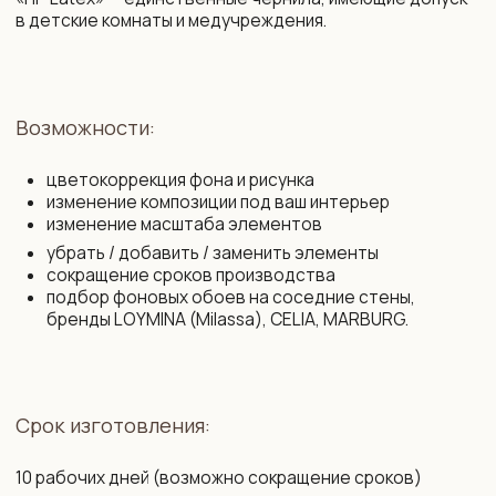
+375 29 719 80 88
zakaz@vinni.by
ООО «Фабрика Винни»
Адрес: 220 030, Республика
УНП 193645371
Беларусь, Минск,
ул. Интернациональная 11А, оф. 27
Политика конфиденциальности
Интернет-магазин зарегистрирован
в Торговом реестре РБ от 13.11.2025
Договор присоединения
№761430
Свидетельство о государственной
Договор розничной купли-продажи
регистрации № 193 645 371
Правила оплаты картой
от 07.09.2022 выдано Минским
и конфиденциальность данных
горисполкомом