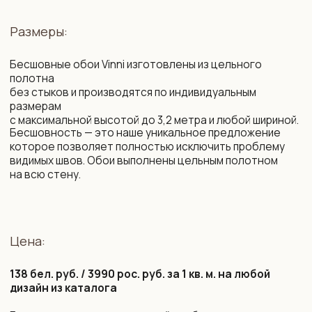
2
Флизелин. Плотность: 260 г/м
. Мы организуем
специальные поставки немецкого бесшовного
флизелина высочайшего качества, который
недоступен на Белорусском и Российском рынке.
Нанесение рисунка осуществляется с использованием
современных экологически безопасных материалов
на промышленном оборудовании с технологией
«HP Latex» — единственные чернила, имеющие допуск
в детские комнаты и медучреждения.
Возможности:
цветокоррекция фона и рисунка
изменение композиции под ваш интерьер
изменение масштаба элементов
убрать / добавить / заменить элементы
сокращение сроков производства
подбор фоновых обоев на соседние стены,
бренды LOYMINA (Milassa), CELIA, MARBURG.
Срок изготовления:
10 рабочих дней (возможно сокращение сроков)