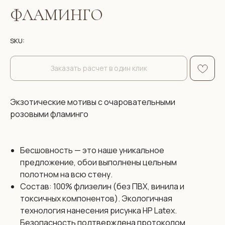
ФЛАМИНГО
SKU:
Заказать расчет в один клик
Экзотические мотивы с очаровательными
розовыми фламинго
Бесшовность — это наше уникальное
предложение, обои выполнены цельным
полотном на всю стену.
Состав: 100% флизелин (без ПВХ, винила и
токсичных компонентов). Экологичная
Размеры:
технология нанесения рисунка HP Latex.
Безопасность подтверждена протоколом