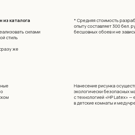
е
Нанесение рисунка осуществляется с испо
экологически безопасных материалов на 
с технологией «HP Latex» — единственные 
в детские комнаты и медучреждения.
убрать / добавить / заменить элементы
сокращение сроков производства
подбор фоновых обоев на соседние стен
(Milassa), CELIA, MARBURG.