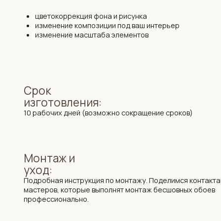
10 рабочих дней (возможно сокращение сроков)
Монтаж и
уход:
Подробная инструкция по монтажу. Поделимся контактами
мастеров, которые выполнят монтаж бесшовных обоев
профессионально.
Упаковка и
доставка:
Все наши обои приходят в законченном виде, готовые к монтажу
поставляются в защитных тубусах и доставляются транспортно
до двери дома по РБ и РФ, возможна международная доставка.