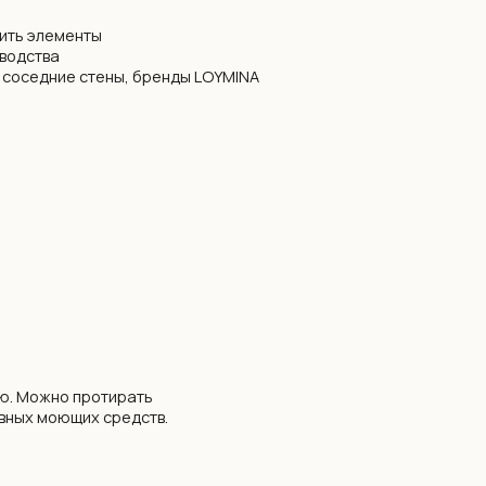
ирать
редств.