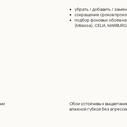
Обои устойчивы к выцветанию. Можно прот
влажной губкой без агрессивных моющих с
. Обои
й компанией