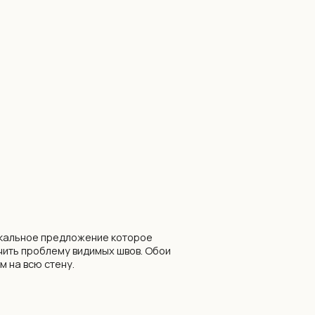
ожение которое
видимых швов. Обои
обоев по нашему
уб. за всё полотно
стены.