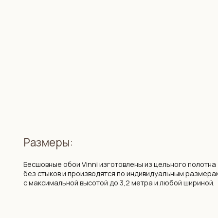
Размеры:
Бесшовные обои Vinni изготовлены из цельного полотна
без стыков и производятся по индивидуальным размерам
с максимальной высотой до 3,2 метра и любой шириной.
Цена:
138 бел. руб. / 3990 рос. руб. за 1 кв. м. на любой дизайн из к
Если у вас есть идея для дизайна обоев, мы сможем ее реализо
наших художников. Работаем в разных техниках под любой стил
интерьера.