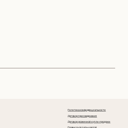
Политика конфиденциальности
Договор присоединения
Договор розничной купли-продажи
Правила оплаты картой
и конфиденциальность данных