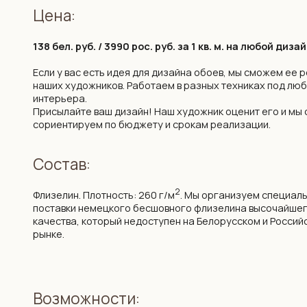
Присылайте ваш дизайн! Наш художник оценит его и мы сразу ж
сориентируем по бюджету и срокам реализации.
Состав:
2
Флизелин. Плотность: 260 г/м
. Мы организуем специальные
поставки немецкого бесшовного флизелина высочайшего
качества, который недоступен на Белорусском и Российском
рынке.
Возможности:
цветокоррекция фона и рисунка
изменение композиции под ваш интерьер
изменение масштаба элементов
Срок
изготовления: