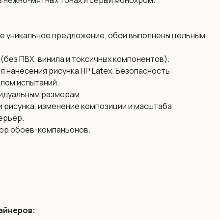
в нежно-мятных тонах и серый монохром.
е уникальное предложение, обои выполнены цельным
(без ПВХ, винила и токсичных компонентов).
я нанесения рисунка HP Latex. Безопасность
лом испытаний.
идуальным размерам.
 рисунка, изменение композиции и масштаба
ерьер.
ор обоев-компаньонов.
айнеров: