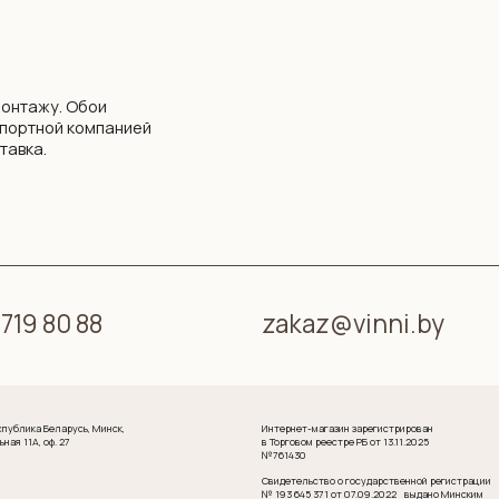
0 88
zakaz@vinni.by
арусь, Минск,
Интернет-магазин зарегистрирован
 27
в Торговом реестре РБ от 13.11.2025
№761430
Свидетельство о государственной регистрации
№ 193 645 371 от 07.09.2022 выдано Минским
горисполкомом