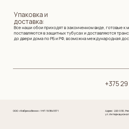
+375 29 719 8
ООО «Фабрика Винни» УНП 193645371
Адрес: 220 030, Республика Бел
ул. Интернациональная 11А, оф.