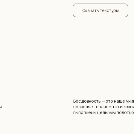
Скачать текстуры
Бесшовность — это наше уникальное предл
позволяет полностью исключить проблему 
выполнены цельным полотном на всю стену.
аталога
* Средняя стоимость разработки дизайна 
опыту составляет 300 бел. руб. / 8300 рос. р
вать силами
бесшовных обоев и не зависит от размеров 
ь