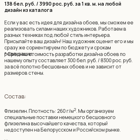
Срок изготовления:
10 рабочих дней (возможно сокращение сроков)
Монтаж и уход:
Подробная инструкция по монтажу. Поделимся
контактами мастеров, которые выполнят монтаж
бесшовных обоев профессионально.
Обои устойчивы к выцветанию. Можно протирать
влажной губкой без агрессивных моющих средств.
Упаковка и доставка:
Все наши обои приходят в законченном виде, готовые
к монтажу. Обои поставляются в защитных тубусах
и доставляются транспортной компанией до двери
дома по РБ и РФ, возможна международная доставка.