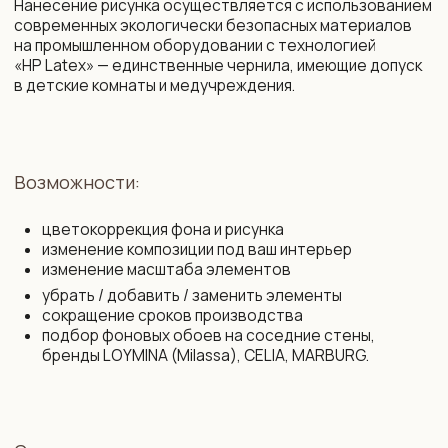
+375 29 719 80 88
zakaz@vinni.by
ООО «Фабрика Винни»
Адрес: 220 030, Республика
УНП 193645371
Беларусь, Минск,
ул. Интернациональная 11А, оф. 27
Политика конфиденциальности
Интернет-магазин зарегистрирован
в Торговом реестре РБ от 13.11.2025
Договор присоединения
№761430
Свидетельство о государственной
Договор розничной купли-продажи
регистрации № 193 645 371
Правила оплаты картой
от 07.09.2022 выдано Минским
и конфиденциальность данных
горисполкомом