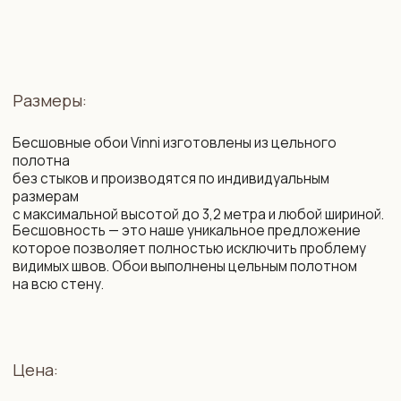
Состав:
2
Флизелин. Плотность: 260 г/м
. Мы организуем
специальные поставки немецкого бесшовного
флизелина высочайшего качества, который
недоступен на Белорусском и Российском рынке.
Нанесение рисунка осуществляется с использованием
современных экологически безопасных материалов
на промышленном оборудовании с технологией
«HP Latex» — единственные чернила, имеющие допуск
в детские комнаты и медучреждения.
Возможности:
цветокоррекция фона и рисунка
изменение композиции под ваш интерьер
изменение масштаба элементов
убрать / добавить / заменить элементы
сокращение сроков производства
подбор фоновых обоев на соседние стены,
бренды LOYMINA (Milassa), CELIA, MARBURG.