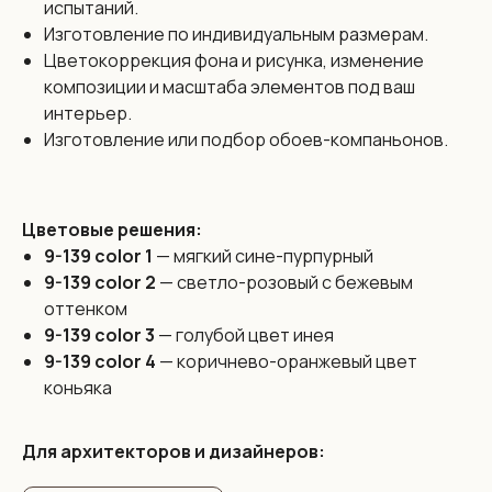
испытаний.
Изготовление по индивидуальным размерам.
Размеры:
Цветокоррекция фона и рисунка, изменение
композиции и масштаба элементов под ваш
Бесшовные обои Vinni изготовлены из цельного
полотна
интерьер.
без стыков и производятся по индивидуальным
размерам
Изготовление или подбор обоев-компаньонов.
с максимальной высотой до 3,2 метра и любой шириной.
Бесшовность — это наше уникальное предложение
которое позволяет полностью исключить проблему
видимых швов. Обои выполнены цельным полотном
на всю стену.
Цветовые решения:
9-139 color 1
— мягкий сине-пурпурный
9-139 color 2
— светло-розовый с бежевым
Цена:
оттенком
138 бел. руб. / 3990 рос. руб. за 1 кв. м. на любой
9-139 color 3
— голубой цвет инея
дизайн из каталога
9-139 color 4
— коричнево-оранжевый цвет
Если у вас есть идея для дизайна обоев, мы сможем ее
коньяка
реализовать силами наших художников. Работаем в
разных техниках под любой стиль интерьера.
Присылайте ваш дизайн! Наш художник оценит его и мы
сразу же сориентируем по бюджету и срокам
Для архитекторов и дизайнеров:
реализации.
* Средняя стоимость разработки дизайна обоев по
нашему опыту составляет 300 бел. руб. / 8300 рос. руб.
за всё полотно бесшовных обоев и не зависит от