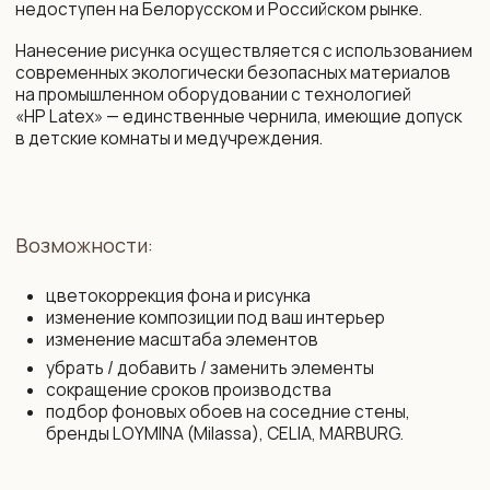
+375 29 719 80 88
zakaz@vinni.by
ООО «Фабрика Винни»
Адрес: 220 030, Республика
УНП 193645371
Беларусь, Минск,
ул. Интернациональная 11А, оф. 27
Политика конфиденциальности
Интернет-магазин зарегистрирован
в Торговом реестре РБ от 13.11.2025
Договор присоединения
№761430
Свидетельство о государственной
Договор розничной купли-продажи
регистрации № 193 645 371
Правила оплаты картой
от 07.09.2022 выдано Минским
и конфиденциальность данных
горисполкомом