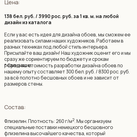
Срок изготовления:
10 рабочих дней (возможно сокращение сроков)
Монтаж и уход:
Подробная инструкция по монтажу. Поделимся
контактами мастеров, которые выполнят монтаж
бесшовных обоев профессионально.
Обои устойчивы к выцветанию. Можно протирать
влажной губкой без агрессивных моющих средств.
Упаковка и доставка:
Все наши обои приходят в законченном виде, готовые
к монтажу. Обои поставляются в защитных тубусах
и доставляются транспортной компанией до двери
дома по РБ и РФ, возможна международная доставка.