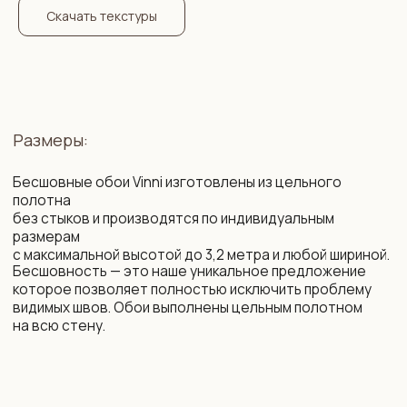
размеров стены.
Скачать текстуры
Состав:
2
Флизелин. Плотность: 260 г/м
. Мы организуем
специальные поставки немецкого бесшовного
флизелина высочайшего качества, который
недоступен на Белорусском и Российском рынке.
Нанесение рисунка осуществляется с использованием
современных экологически безопасных материалов
на промышленном оборудовании с технологией
«HP Latex» — единственные чернила, имеющие допуск
в детские комнаты и медучреждения.
Возможности:
цветокоррекция фона и рисунка
изменение композиции под ваш интерьер
изменение масштаба элементов
убрать / добавить / заменить элементы
сокращение сроков производства
подбор фоновых обоев на соседние стены,
бренды LOYMINA (Milassa), CELIA, MARBURG.