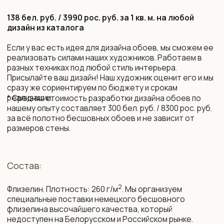
Срок изготовления:
10 рабочих дней (возможно сокращение сроков)
Монтаж и уход:
Подробная инструкция по монтажу. Поделимся
контактами мастеров, которые выполнят монтаж
бесшовных обоев профессионально.
Обои устойчивы к выцветанию. Можно протирать
влажной губкой без агрессивных моющих средств.
Упаковка и доставка:
Все наши обои приходят в законченном виде, готовые
к монтажу. Обои поставляются в защитных тубусах
и доставляются транспортной компанией до двери
дома по РБ и РФ, возможна международная доставка.