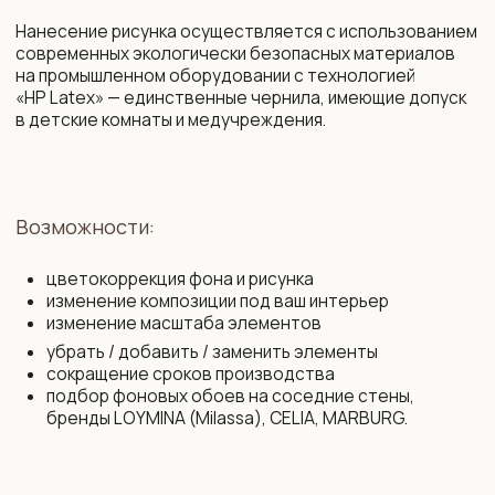
+375 29 719 80 88
zakaz@vinni.by
ООО «Фабрика Винни»
Адрес: 220 030, Республика
УНП 193645371
Беларусь, Минск,
ул. Интернациональная 11А, оф. 27
Политика конфиденциальности
Интернет-магазин зарегистрирован
в Торговом реестре РБ от 13.11.2025
Договор присоединения
№761430
Свидетельство о государственной
Договор розничной купли-продажи
регистрации № 193 645 371
Правила оплаты картой
от 07.09.2022 выдано Минским
и конфиденциальность данных
горисполкомом