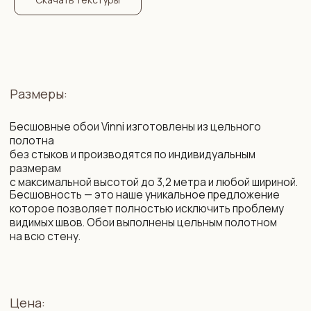
Состав:
2
Флизелин. Плотность: 260 г/м
. Мы организуем
специальные поставки немецкого бесшовного
флизелина высочайшего качества, который
недоступен на Белорусском и Российском рынке.
Нанесение рисунка осуществляется с использованием
современных экологически безопасных материалов
на промышленном оборудовании с технологией
«HP Latex» — единственные чернила, имеющие допуск
в детские комнаты и медучреждения.
Возможности:
цветокоррекция фона и рисунка
изменение композиции под ваш интерьер
изменение масштаба элементов
убрать / добавить / заменить элементы
сокращение сроков производства
подбор фоновых обоев на соседние стены,
бренды LOYMINA (Milassa), CELIA, MARBURG.