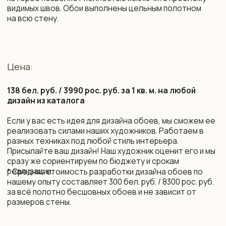
убрать / добавить / заменить элементы
сокращение сроков производства
подбор фоновых обоев на соседние стены,
бренды LOYMINA (Milassa), CELIA, MARBURG.
Срок изготовления:
10 рабочих дней (возможно сокращение сроков)
Монтаж и уход:
Подробная инструкция по монтажу. Поделимся
контактами мастеров, которые выполнят монтаж
бесшовных обоев профессионально.
Обои устойчивы к выцветанию. Можно протирать
влажной губкой без агрессивных моющих средств.
Упаковка и доставка:
Все наши обои приходят в законченном виде, готовые
к монтажу. Обои поставляются в защитных тубусах