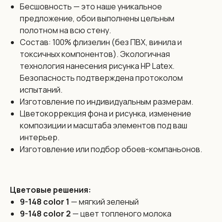
Бесшовность — это наше уникальное
предложение, обои выполнены цельным
полотном на всю стену.
Состав: 100% флизелин (без ПВХ, винила и
токсичных компонентов). Экологичная
технология нанесения рисунка HP Latex.
Размеры:
Безопасность подтверждена протоколом
Бесшовные обои Vinni изготовлены из цельного
испытаний.
полотна
без стыков и производятся по индивидуальным
Изготовление по индивидуальным размерам.
размерам
Цветокоррекция фона и рисунка, изменение
с максимальной высотой до 3,2 метра и любой шириной.
Бесшовность — это наше уникальное предложение
композиции и масштаба элементов под ваш
которое позволяет полностью исключить проблему
видимых швов. Обои выполнены цельным полотном
интерьер.
на всю стену.
Изготовление или подбор обоев-компаньонов.
Цена:
Цветовые решения:
138 бел. руб. / 3990 рос. руб. за 1 кв. м. на любой
дизайн из каталога
9-148 color 1
— мягкий зеленый
Если у вас есть идея для дизайна обоев, мы сможем ее
9-148 color 2
— цвет топленого молока
реализовать силами наших художников. Работаем в