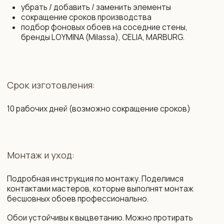
в Торговом реестре РБ от 13.11.2025
Договор присоединения
№761430
Свидетельство о государственной
Договор розничной купли-продажи
регистрации № 193 645 371
Правила оплаты картой
от 07.09.2022 выдано Минским
и конфиденциальность данных
горисполкомом