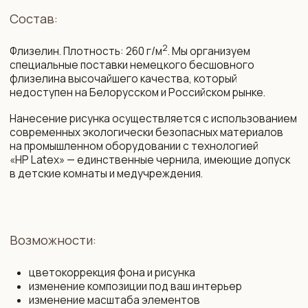
и доставляются транспортной компанией до двери
дома по РБ и РФ, возможна международная доставка.
+375 29 719 80 88
zakaz@vinni.by
ООО «Фабрика Винни»
Адрес: 220 030, Республика
УНП 193645371
Беларусь, Минск,
ул. Интернациональная 11А, оф. 27
Политика конфиденциальности
Интернет-магазин зарегистрирован