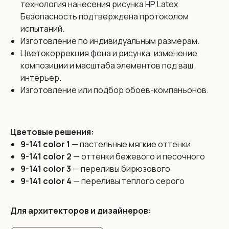
технология нанесения рисунка HP Latex.
Безопасность подтверждена протоколом
Размеры:
испытаний.
Изготовление по индивидуальным размерам.
Бесшовные обои Vinni изготовлены из цельного
полотна
Цветокоррекция фона и рисунка, изменение
без стыков и производятся по индивидуальным
размерам
композиции и масштаба элементов под ваш
с максимальной высотой до 3,2 метра и любой шириной.
интерьер.
Бесшовность — это наше уникальное предложение
которое позволяет полностью исключить проблему
Изготовление или подбор обоев-компаньонов.
видимых швов. Обои выполнены цельным полотном
на всю стену.
Цветовые решения:
Цена:
9-141 color 1
— пастельные мягкие оттенки
138 бел. руб. / 3990 рос. руб. за 1 кв. м. на любой
9-141 color 2
— оттенки бежевого и песочного
дизайн из каталога
9-141 color 3
— переливы бирюзового
Если у вас есть идея для дизайна обоев, мы сможем ее
9-141 color 4
— переливы теплого серого
реализовать силами наших художников. Работаем в
разных техниках под любой стиль интерьера.
Присылайте ваш дизайн! Наш художник оценит его и мы
сразу же сориентируем по бюджету и срокам
Для архитекторов и дизайнеров:
реализации.
* Средняя стоимость разработки дизайна обоев по
нашему опыту составляет 300 бел. руб. / 8300 рос. руб.
за всё полотно бесшовных обоев и не зависит от