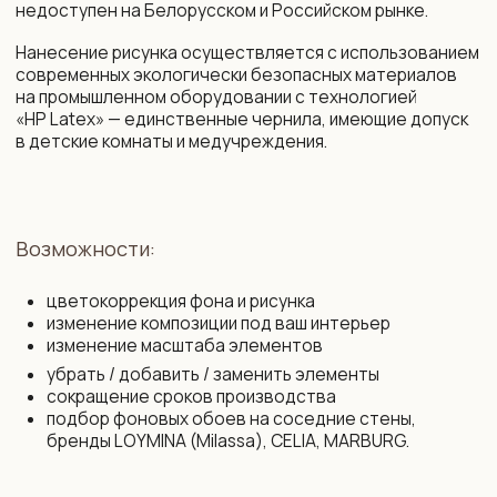
+375 29 719 80 88
zakaz@vinni.by
ООО «Фабрика Винни»
Адрес: 220 030, Республика
УНП 193645371
Беларусь, Минск,
ул. Интернациональная 11А, оф. 27
Политика конфиденциальности
Интернет-магазин зарегистрирован
в Торговом реестре РБ от 13.11.2025
Договор присоединения
№761430
Свидетельство о государственной
Договор розничной купли-продажи
регистрации № 193 645 371
Правила оплаты картой
от 07.09.2022 выдано Минским
и конфиденциальность данных
горисполкомом