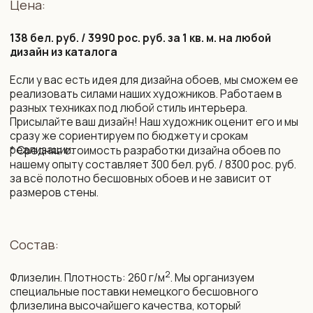
Срок изготовления:
10 рабочих дней (возможно сокращение сроков)
Монтаж и уход:
Подробная инструкция по монтажу. Поделимся
контактами мастеров, которые выполнят монтаж
бесшовных обоев профессионально.
Обои устойчивы к выцветанию. Можно протирать
влажной губкой без агрессивных моющих средств.
Упаковка и доставка:
Все наши обои приходят в законченном виде, готовые
к монтажу. Обои поставляются в защитных тубусах
и доставляются транспортной компанией до двери
дома по РБ и РФ, возможна международная доставка.