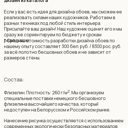
10 рабочих дней (возможно сокращение сроков)
Монтаж и уход:
Подробная инструкция по монтажу. Поделимся
контактами мастеров, которые выполнят монтаж
бесшовных обоев профессионально.
Обои устойчивы к выцветанию. Можно протирать
влажной губкой без агрессивных моющих средств.
Упаковка и доставка:
Все наши обои приходят в законченном виде, готовые
к монтажу. Обои поставляются в защитных тубусах
и доставляются транспортной компанией до двери
дома по РБ и РФ, возможна международная доставка.