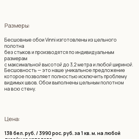
Состав:
2
Флизелин. Плотность: 260 г/м
. Мы организуем
специальные поставки немецкого бесшовного
флизелина высочайшего качества, который
недоступен на Белорусском и Российском рынке.
Нанесение рисунка осуществляется с использованием
современных экологически безопасных материалов
на промышленном оборудовании с технологией
«HP Latex» — единственные чернила, имеющие допуск
в детские комнаты и медучреждения.
Возможности:
цветокоррекция фона и рисунка
изменение композиции под ваш интерьер
изменение масштаба элементов
убрать / добавить / заменить элементы
сокращение сроков производства
подбор фоновых обоев на соседние стены,
бренды LOYMINA (Milassa), CELIA, MARBURG.
Срок изготовления: