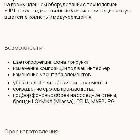
+375 29 719 80 88
zakaz@vinni.by
ООО «Фабрика Винни»
Адрес: 220 030, Республика
УНП 193645371
Беларусь, Минск,
ул. Интернациональная 11А, оф. 27
Политика конфиденциальности
Интернет-магазин зарегистрирован
в Торговом реестре РБ от 13.11.2025
Договор присоединения
№761430
Свидетельство о государственной
Договор розничной купли-продажи
регистрации № 193 645 371
Правила оплаты картой
от 07.09.2022 выдано Минским
и конфиденциальность данных
горисполкомом