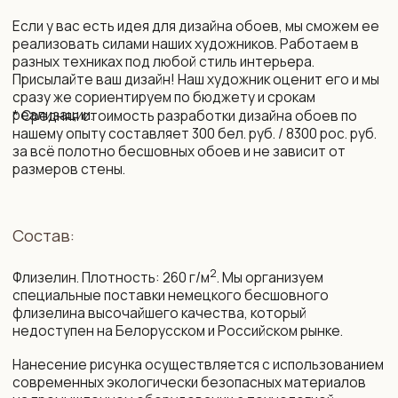
10 рабочих дней (возможно сокращение сроков)
Монтаж и уход:
Подробная инструкция по монтажу. Поделимся
контактами мастеров, которые выполнят монтаж
бесшовных обоев профессионально.
Обои устойчивы к выцветанию. Можно протирать
влажной губкой без агрессивных моющих средств.
Упаковка и доставка:
Все наши обои приходят в законченном виде, готовые
к монтажу. Обои поставляются в защитных тубусах
и доставляются транспортной компанией до двери
дома по РБ и РФ, возможна международная доставка.