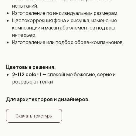
испытаний.
Бесшовные обои Vinni изготовлены из цельного
полотна
Изготовление по индивидуальным размерам.
без стыков и производятся по индивидуальным
размерам
Цветокоррекция фона и рисунка, изменение
с максимальной высотой до 3,2 метра и любой шириной.
композиции и масштаба элементов под ваш
Бесшовность — это наше уникальное предложение
которое позволяет полностью исключить проблему
интерьер.
видимых швов. Обои выполнены цельным полотном
на всю стену.
Изготовление или подбор обоев-компаньонов.
Цена:
Цветовые решения:
138 бел. руб. / 3990 рос. руб. за 1 кв. м. на любой
2-112 color 1
— спокойные бежевые, серые и
дизайн из каталога
розовые оттенки
Если у вас есть идея для дизайна обоев, мы сможем ее
реализовать силами наших художников. Работаем в
разных техниках под любой стиль интерьера.
Присылайте ваш дизайн! Наш художник оценит его и мы
Для архитекторов и дизайнеров:
сразу же сориентируем по бюджету и срокам
реализации.
* Средняя стоимость разработки дизайна обоев по
нашему опыту составляет 300 бел. руб. / 8300 рос. руб.
за всё полотно бесшовных обоев и не зависит от
Скачать текстуры
размеров стены.
Состав: