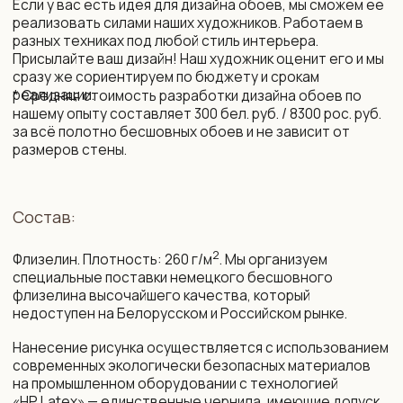
Монтаж и уход:
Подробная инструкция по монтажу. Поделимся
контактами мастеров, которые выполнят монтаж
бесшовных обоев профессионально.
Обои устойчивы к выцветанию. Можно протирать
влажной губкой без агрессивных моющих средств.
Упаковка и доставка:
Все наши обои приходят в законченном виде, готовые
к монтажу. Обои поставляются в защитных тубусах
и доставляются транспортной компанией до двери
дома по РБ и РФ, возможна международная доставка.