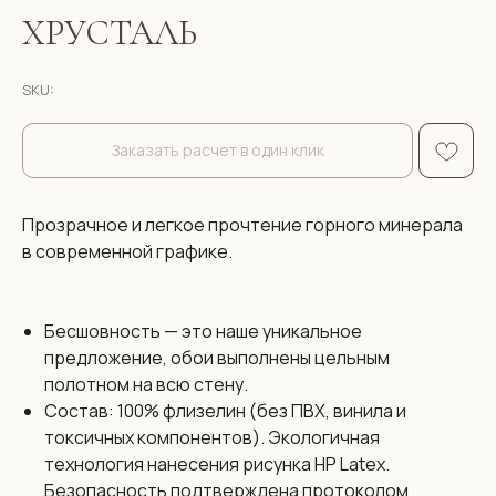
ХРУСТАЛЬ
SKU:
Заказать расчет в один клик
Прозрачное и легкое прочтение горного минерала
в современной графике.
Бесшовность — это наше уникальное
предложение, обои выполнены цельным
полотном на всю стену.
Состав: 100% флизелин (без ПВХ, винила и
токсичных компонентов). Экологичная
Размеры:
технология нанесения рисунка HP Latex.
Безопасность подтверждена протоколом