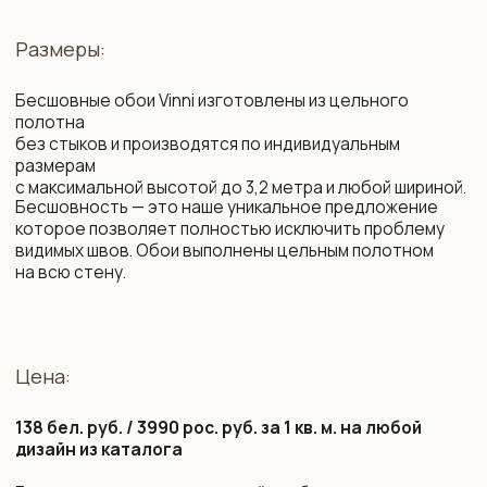
2
Флизелин. Плотность: 260 г/м
. Мы организуем
специальные поставки немецкого бесшовного
флизелина высочайшего качества, который
недоступен на Белорусском и Российском рынке.
Нанесение рисунка осуществляется с использованием
современных экологически безопасных материалов
на промышленном оборудовании с технологией
«HP Latex» — единственные чернила, имеющие допуск
в детские комнаты и медучреждения.
Возможности:
цветокоррекция фона и рисунка
изменение композиции под ваш интерьер
изменение масштаба элементов
убрать / добавить / заменить элементы
сокращение сроков производства
подбор фоновых обоев на соседние стены,
бренды LOYMINA (Milassa), CELIA, MARBURG.
Срок изготовления:
10 рабочих дней (возможно сокращение сроков)