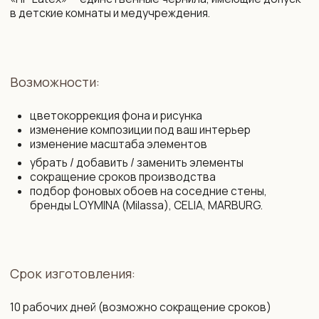
+375 29 719 80 88
zakaz@vinni.by
ООО «Фабрика Винни»
Адрес: 220 030, Республика
УНП 193645371
Беларусь, Минск,
ул. Интернациональная 11А, оф. 27
Политика конфиденциальности
Интернет-магазин зарегистрирован
в Торговом реестре РБ от 13.11.2025
Договор присоединения
№761430
Свидетельство о государственной
Договор розничной купли-продажи
регистрации № 193 645 371
Правила оплаты картой
от 07.09.2022 выдано Минским
и конфиденциальность данных
горисполкомом