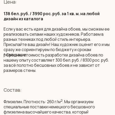
Срок изготовления:
10 рабочих дней (возможно сокращение сроков)
Монтаж и уход:
Подробная инструкция по монтажу. Поделимся
контактами мастеров, которые выполнят монтаж
бесшовных обоев профессионально.
Обои устойчивы к выцветанию. Можно протирать
влажной губкой без агрессивных моющих средств.
Упаковка и доставка:
Все наши обои приходят в законченном виде, готовые
к монтажу. Обои поставляются в защитных тубусах
и доставляются транспортной компанией до двери
дома по РБ и РФ, возможна международная доставка.