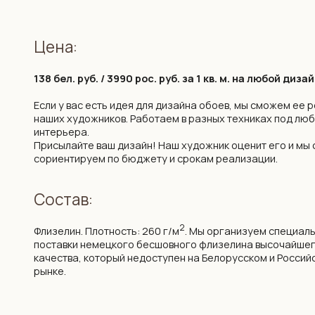
наших художников. Работаем в разных техниках под любой стил
интерьера.
Присылайте ваш дизайн! Наш художник оценит его и мы сразу ж
сориентируем по бюджету и срокам реализации.
Состав:
2
Флизелин. Плотность: 260 г/м
. Мы организуем специальные
поставки немецкого бесшовного флизелина высочайшего
качества, который недоступен на Белорусском и Российском
рынке.
Возможности:
цветокоррекция фона и рисунка
изменение композиции под ваш интерьер
изменение масштаба элементов