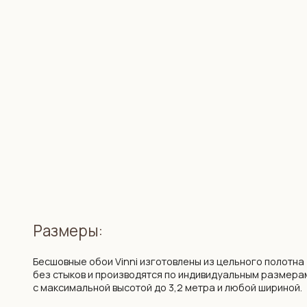
Размеры:
Бесшовные обои Vinni изготовлены из цельного полотна
без стыков и производятся по индивидуальным размерам
с максимальной высотой до 3,2 метра и любой шириной.
Цена:
138 бел. руб. / 3990 рос. руб. за 1 кв. м. на любой дизайн из к
Если у вас есть идея для дизайна обоев, мы сможем ее реализо