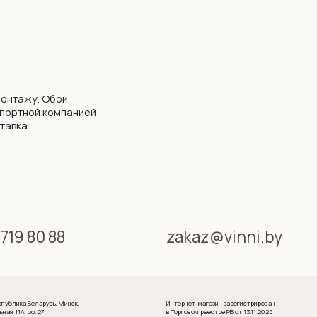
0 88
zakaz@vinni.by
арусь, Минск,
Интернет-магазин зарегистрирован
 27
в Торговом реестре РБ от 13.11.2025
№761430
Свидетельство о государственной регистрации
№ 193 645 371 от 07.09.2022 выдано Минским
горисполкомом