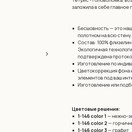
Тетрис - головоломка, во
заложила в себе главное 
Бесшовность — это наш
полотном на всю стену.
Состав: 100% флизелин 
Экологичная технологи
подтверждена протоко
Изготовление по индив
Цветокоррекция фона и
элементов под ваш инт
Изготовление или подб
Цветовые решения:
1-146 color 1
— нежно-з
1-146 color 2
— горчичн
1-146 color 3
— графит