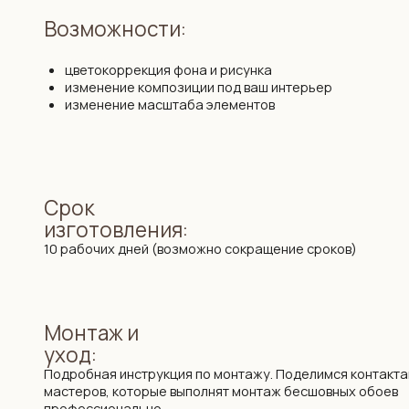
Срок
изготовления:
10 рабочих дней (возможно сокращение сроков)
Монтаж и
уход:
Подробная инструкция по монтажу. Поделимся контактами
мастеров, которые выполнят монтаж бесшовных обоев
профессионально.
Упаковка и
доставка:
Все наши обои приходят в законченном виде, готовые к монтажу
поставляются в защитных тубусах и доставляются транспортно
до двери дома по РБ и РФ, возможна международная доставка.