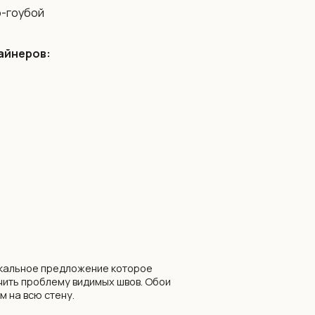
-гоубой
айнеров:
ожение которое
видимых швов. Обои
обоев по нашему
уб. за всё полотно
стены.