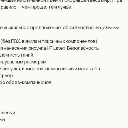
зникшая из случайной идеи и покорившая весь мир. Игра
правило — чем проще, тем лучше.
е уникальное предложение, обои выполнены цельным
(без ПВХ, винила и токсичных компонентов).
я нанесения рисунка HP Latex. Безопасность
лом испытаний.
идуальным размерам.
 рисунка, изменение композиции и масштаба
ерьер.
ор обоев-компаньонов.
еленый
ый