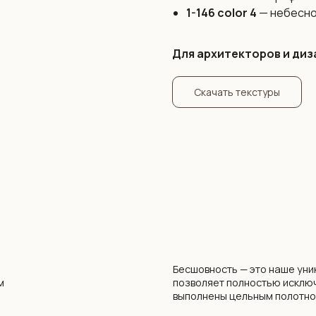
1-146 color 4
— небесно
Для архитекторов и диз
Скачать текстуры
Бесшовность — это наше уникальное предл
позволяет полностью исключить проблему 
выполнены цельным полотном на всю стену.
аталога
* Средняя стоимость разработки дизайна 
опыту составляет 300 бел. руб. / 8300 рос. р
вать силами
бесшовных обоев и не зависит от размеров 