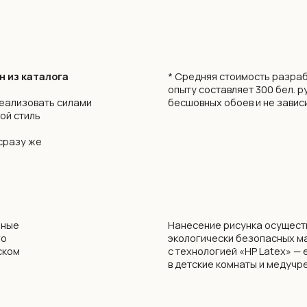
ь
е
Нанесение рисунка осуществляется с испо
экологически безопасных материалов на 
с технологией «HP Latex» — единственные 
в детские комнаты и медучреждения.
убрать / добавить / заменить элементы
сокращение сроков производства
подбор фоновых обоев на соседние стен
(Milassa), CELIA, MARBURG.