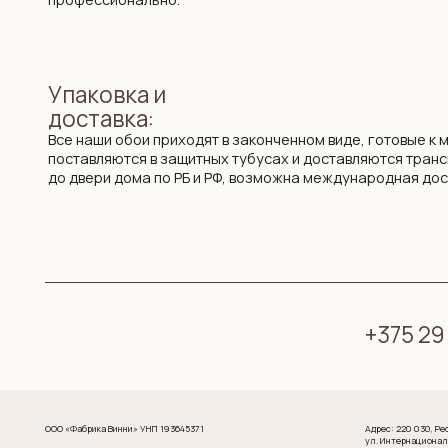
+375 29 719 8
ООО «Фабрика Винни» УНП 193645371
Адрес: 220 030, Республика Бел
ул. Интернациональная 11А, оф.