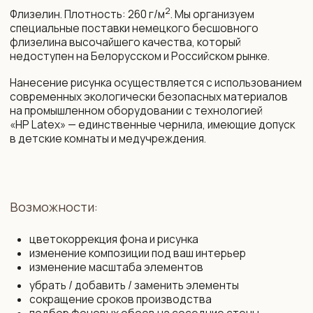
+375 29 719 80 88
zakaz@vinni.by
ООО «Фабрика Винни»
Адрес: 220 030, Республика
УНП 193645371
Беларусь, Минск,
ул. Интернациональная 11А, оф. 27
Политика конфиденциальности
Интернет-магазин зарегистрирован
в Торговом реестре РБ от 13.11.2025
Договор присоединения
№761430
Свидетельство о государственной
Договор розничной купли-продажи