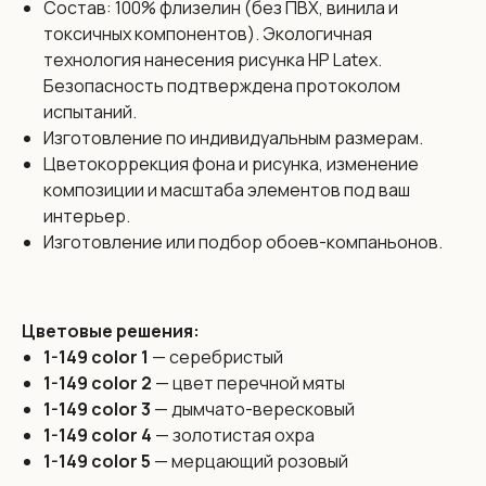
Состав: 100% флизелин (без ПВХ, винила и
токсичных компонентов). Экологичная
технология нанесения рисунка HP Latex.
Безопасность подтверждена протоколом
Размеры:
испытаний.
Изготовление по индивидуальным размерам.
Бесшовные обои Vinni изготовлены из цельного
полотна
Цветокоррекция фона и рисунка, изменение
без стыков и производятся по индивидуальным
композиции и масштаба элементов под ваш
размерам
с максимальной высотой до 3,2 метра и любой шириной.
интерьер.
Бесшовность — это наше уникальное предложение
которое позволяет полностью исключить проблему
Изготовление или подбор обоев-компаньонов.
видимых швов. Обои выполнены цельным полотном
на всю стену.
Цветовые решения:
Цена:
1-149 color 1
— серебристый
138 бел. руб. / 3990 рос. руб. за 1 кв. м. на любой
1-149 color 2
— цвет перечной мяты
дизайн из каталога
1-149 color 3
— дымчато-вересковый
Если у вас есть идея для дизайна обоев, мы сможем ее
1-149 color 4
— золотистая охра
реализовать силами наших художников. Работаем в
разных техниках под любой стиль интерьера.
1-149 color 5
— мерцающий розовый
Присылайте ваш дизайн! Наш художник оценит его и мы
сразу же сориентируем по бюджету и срокам