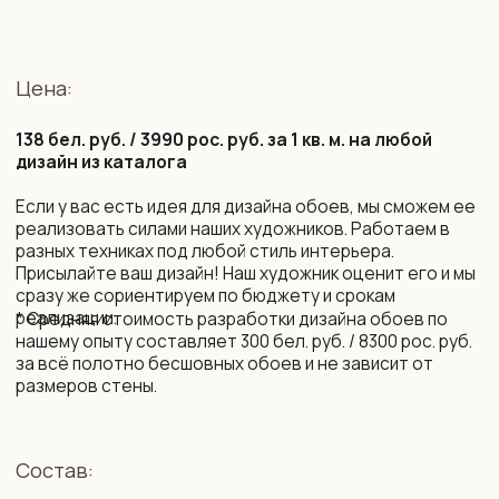
подбор фоновых обоев на соседние стены,
бренды LOYMINA (Milassa), CELIA, MARBURG.
Срок изготовления:
10 рабочих дней (возможно сокращение сроков)
Монтаж и уход:
Подробная инструкция по монтажу. Поделимся
контактами мастеров, которые выполнят монтаж
бесшовных обоев профессионально.
Обои устойчивы к выцветанию. Можно протирать
влажной губкой без агрессивных моющих средств.
Упаковка и доставка:
Все наши обои приходят в законченном виде, готовые
к монтажу. Обои поставляются в защитных тубусах
и доставляются транспортной компанией до двери
дома по РБ и РФ, возможна международная доставка.