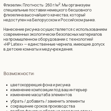
+375 29 719 80 88
zakaz@vinni.by
ООО «Фабрика Винни»
Адрес: 220 030, Республика
УНП 193645371
Беларусь, Минск,
ул. Интернациональная 11А, оф. 27
Политика конфиденциальности
Интернет-магазин зарегистрирован
в Торговом реестре РБ от 13.11.2025
Договор присоединения
№761430
Свидетельство о государственной
Договор розничной купли-продажи