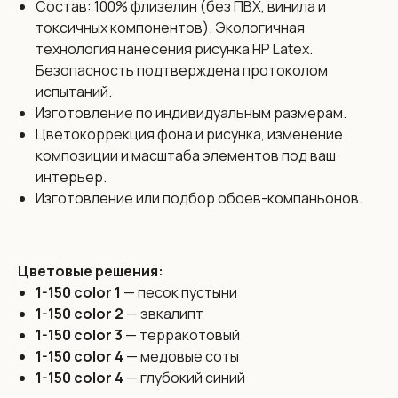
Состав: 100% флизелин (без ПВХ, винила и
токсичных компонентов). Экологичная
технология нанесения рисунка HP Latex.
Безопасность подтверждена протоколом
Размеры:
испытаний.
Изготовление по индивидуальным размерам.
Бесшовные обои Vinni изготовлены из цельного
полотна
Цветокоррекция фона и рисунка, изменение
без стыков и производятся по индивидуальным
композиции и масштаба элементов под ваш
размерам
с максимальной высотой до 3,2 метра и любой шириной.
интерьер.
Бесшовность — это наше уникальное предложение
которое позволяет полностью исключить проблему
Изготовление или подбор обоев-компаньонов.
видимых швов. Обои выполнены цельным полотном
на всю стену.
Цветовые решения:
Цена:
1-150 color 1
— песок пустыни
138 бел. руб. / 3990 рос. руб. за 1 кв. м. на любой
1-150 color 2
— эвкалипт
дизайн из каталога
1-150 color 3
— терракотовый
Если у вас есть идея для дизайна обоев, мы сможем ее
1-150 color 4
— медовые соты
реализовать силами наших художников. Работаем в
разных техниках под любой стиль интерьера.
1-150 color 4
— глубокий синий
Присылайте ваш дизайн! Наш художник оценит его и мы
сразу же сориентируем по бюджету и срокам