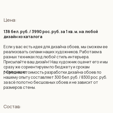
подбор фоновых обоев на соседние стены,
бренды LOYMINA (Milassa), CELIA, MARBURG.
Срок изготовления:
10 рабочих дней (возможно сокращение сроков)
Монтаж и уход:
Подробная инструкция по монтажу. Поделимся
контактами мастеров, которые выполнят монтаж
бесшовных обоев профессионально.
Обои устойчивы к выцветанию. Можно протирать
влажной губкой без агрессивных моющих средств.
Упаковка и доставка:
Все наши обои приходят в законченном виде, готовые
к монтажу. Обои поставляются в защитных тубусах
и доставляются транспортной компанией до двери
дома по РБ и РФ, возможна международная доставка.