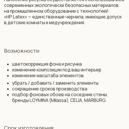
+375 29 719 80 88
zakaz@vinni.by
ООО «Фабрика Винни»
Адрес: 220 030, Республика
УНП 193645371
Беларусь, Минск,
ул. Интернациональная 11А, оф. 27
Политика конфиденциальности
Интернет-магазин зарегистрирован
в Торговом реестре РБ от 13.11.2025
Договор присоединения
№761430
Свидетельство о государственной
Договор розничной купли-продажи
регистрации № 193 645 371
Правила оплаты картой
от 07.09.2022 выдано Минским
и конфиденциальность данных
горисполкомом