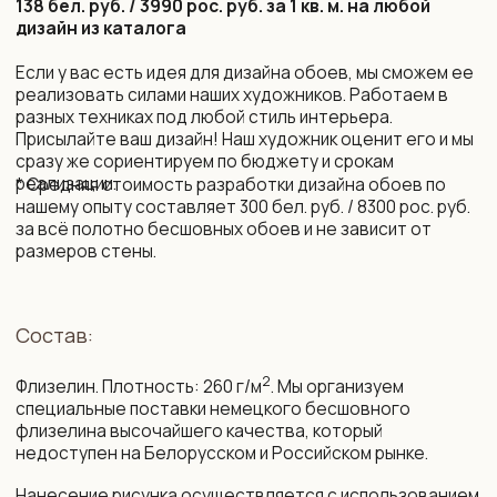
10 рабочих дней (возможно сокращение сроков)
Монтаж и уход:
Подробная инструкция по монтажу. Поделимся
контактами мастеров, которые выполнят монтаж
бесшовных обоев профессионально.
Обои устойчивы к выцветанию. Можно протирать
влажной губкой без агрессивных моющих средств.
Упаковка и доставка:
Все наши обои приходят в законченном виде, готовые
к монтажу. Обои поставляются в защитных тубусах
и доставляются транспортной компанией до двери
дома по РБ и РФ, возможна международная доставка.