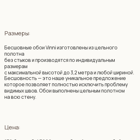
Состав:
2
Флизелин. Плотность: 260 г/м
. Мы организуем
специальные поставки немецкого бесшовного
флизелина высочайшего качества, который
недоступен на Белорусском и Российском рынке.
Нанесение рисунка осуществляется с использованием
современных экологически безопасных материалов
на промышленном оборудовании с технологией
«HP Latex» — единственные чернила, имеющие допуск
в детские комнаты и медучреждения.
Возможности:
цветокоррекция фона и рисунка
изменение композиции под ваш интерьер
изменение масштаба элементов
убрать / добавить / заменить элементы
сокращение сроков производства
подбор фоновых обоев на соседние стены,
бренды LOYMINA (Milassa), CELIA, MARBURG.
Срок изготовления: