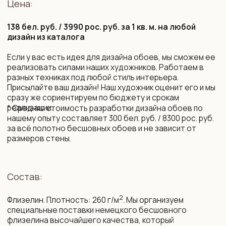
Срок изготовления:
10 рабочих дней (возможно сокращение сроков)
Монтаж и уход:
Подробная инструкция по монтажу. Поделимся
контактами мастеров, которые выполнят монтаж
бесшовных обоев профессионально.
Обои устойчивы к выцветанию. Можно протирать
влажной губкой без агрессивных моющих средств.
Упаковка и доставка:
Все наши обои приходят в законченном виде, готовые
к монтажу. Обои поставляются в защитных тубусах
и доставляются транспортной компанией до двери
дома по РБ и РФ, возможна международная доставка.