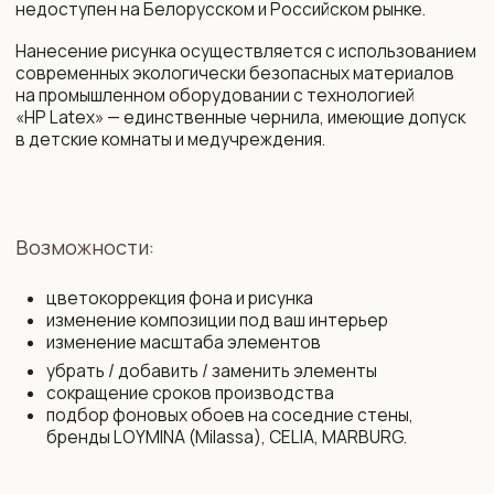
+375 29 719 80 88
zakaz@vinni.by
ООО «Фабрика Винни»
Адрес: 220 030, Республика
УНП 193645371
Беларусь, Минск,
ул. Интернациональная 11А, оф. 27
Политика конфиденциальности
Интернет-магазин зарегистрирован
в Торговом реестре РБ от 13.11.2025
Договор присоединения
№761430
Свидетельство о государственной
Договор розничной купли-продажи
регистрации № 193 645 371
Правила оплаты картой
от 07.09.2022 выдано Минским
и конфиденциальность данных
горисполкомом