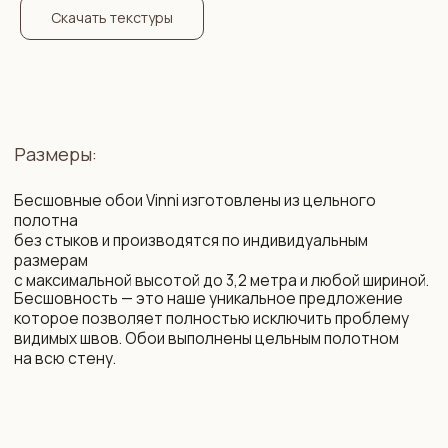
размеров стены.
Скачать текстуры
Состав:
2
Флизелин. Плотность: 260 г/м
. Мы организуем
специальные поставки немецкого бесшовного
флизелина высочайшего качества, который
недоступен на Белорусском и Российском рынке.
Нанесение рисунка осуществляется с использованием
современных экологически безопасных материалов
на промышленном оборудовании с технологией
«HP Latex» — единственные чернила, имеющие допуск
в детские комнаты и медучреждения.
Возможности:
цветокоррекция фона и рисунка
изменение композиции под ваш интерьер
изменение масштаба элементов
убрать / добавить / заменить элементы
сокращение сроков производства
подбор фоновых обоев на соседние стены,
бренды LOYMINA (Milassa), CELIA, MARBURG.