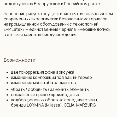
+375 29 719 80 88
zakaz@vinni.by
ООО «Фабрика Винни»
Адрес: 220 030, Республика
УНП 193645371
Беларусь, Минск,
ул. Интернациональная 11А, оф. 27
Политика конфиденциальности
Интернет-магазин зарегистрирован
в Торговом реестре РБ от 13.11.2025
Договор присоединения
№761430
Свидетельство о государственной
Договор розничной купли-продажи
регистрации № 193 645 371
Правила оплаты картой
от 07.09.2022 выдано Минским
и конфиденциальность данных
горисполкомом