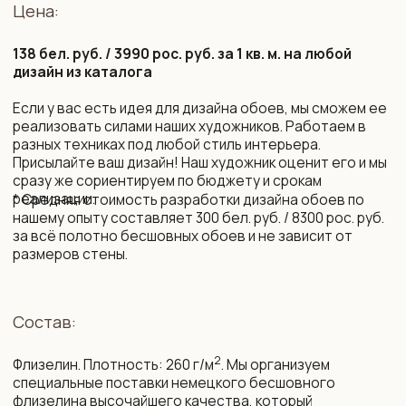
Срок изготовления:
10 рабочих дней (возможно сокращение сроков)
Монтаж и уход:
Подробная инструкция по монтажу. Поделимся
контактами мастеров, которые выполнят монтаж
бесшовных обоев профессионально.
Обои устойчивы к выцветанию. Можно протирать
влажной губкой без агрессивных моющих средств.
Упаковка и доставка:
Все наши обои приходят в законченном виде, готовые
к монтажу. Обои поставляются в защитных тубусах
и доставляются транспортной компанией до двери
дома по РБ и РФ, возможна международная доставка.